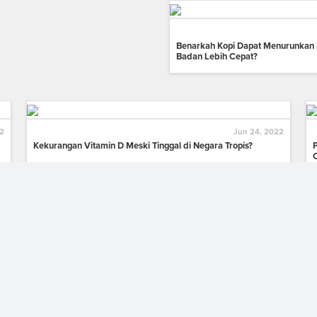
Benarkah Kopi Dapat Menurunkan 
Badan Lebih Cepat?
22
Jun 24, 2022
Kekurangan Vitamin D Meski Tinggal di Negara Tropis?
22
May 17, 2022
Genomic Diet Sehatkan Tubuh dan Membantu Capai Berat
Badan Ideal
22
Dec 03, 2021