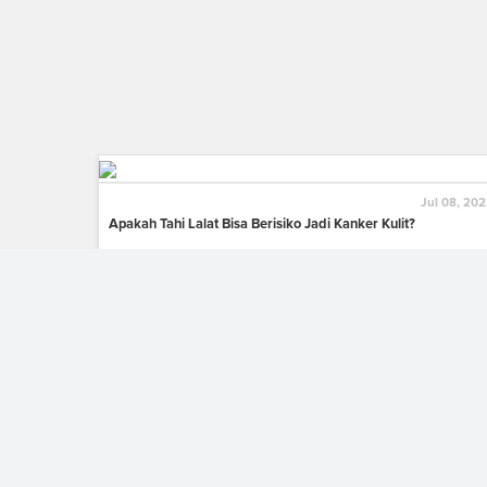
Jul 08, 20
Apakah Tahi Lalat Bisa Berisiko Jadi Kanker Kulit?
May 27, 20
Darurat! 68 Juta Orang Indonesia Alami Obesitas
Apr 04, 20